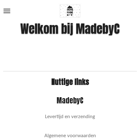
Ga
direct
naar
Welkom bij MadebyC
de
hoofdinhoud
Nuttige links
MadebyC
Levertijd en verzending
Algemene voorwaarden