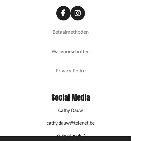
F
I
a
n
c
s
Betaalmethoden
e
t
b
a
o
g
Wasvoorschriften
o
r
k
a
m
Privacy Police
Social Media
Cathy Dauw
cathy.dauw@telenet.be
Krakeelhoek 7