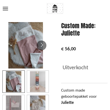
Ga
direct
naar
de
Custom Made:
hoofdinhoud
Juliette
€ 56,00
Uitverkocht
Custom made
geboortepakket voor
Juliette