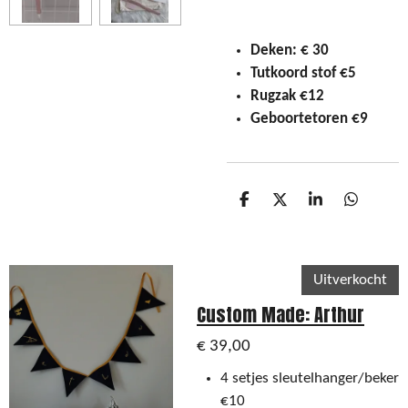
Deken: € 30
Tutkoord stof €5
Rugzak €12
Geboortetoren €9
D
D
S
D
e
e
h
e
l
e
a
l
e
l
r
e
n
e
n
Uitverkocht
Custom Made: Arthur
€ 39,00
4 setjes sleutelhanger/beker
€10