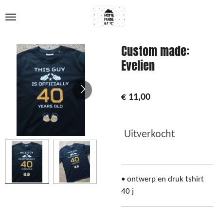
Ga
direct
naar
de
Custom made:
hoofdinhoud
Evelien
€ 11,00
Uitverkocht
• ontwerp en druk tshirt
40 j