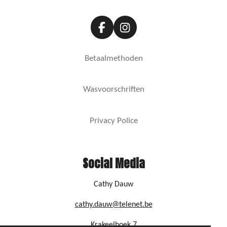
F
I
a
n
c
s
Betaalmethoden
e
t
b
a
o
g
Wasvoorschriften
o
r
k
a
m
Privacy Police
Social Media
Cathy Dauw
cathy.dauw@telenet.be
Krakeelhoek 7