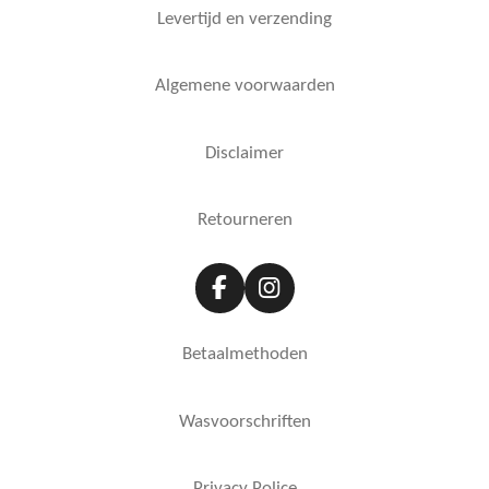
Levertijd en verzending
Algemene voorwaarden
Disclaimer
Retourneren
F
I
a
n
c
s
Betaalmethoden
e
t
b
a
o
g
Wasvoorschriften
o
r
k
a
m
Privacy Police