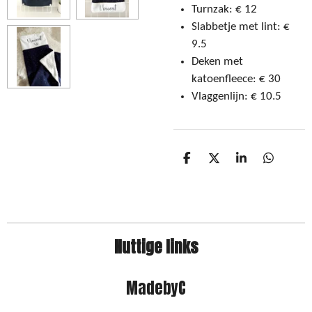
Turnzak: € 12
Slabbetje met lint: €
9.5
Deken met
katoenfleece: € 30
Vlaggenlijn: € 10.5
D
D
S
D
e
e
h
e
l
e
a
l
e
l
r
e
n
e
n
Nuttige links
MadebyC