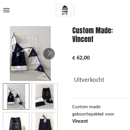
Ga
direct
naar
de
Custom Made:
hoofdinhoud
Vincent
€ 62,00
Uitverkocht
Custom made
geboortepakket voor
Vincent