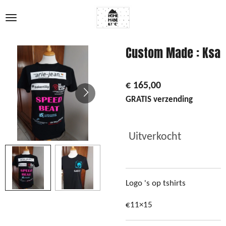
Ga
direct
naar
de
Custom Made : Ksa
hoofdinhoud
€ 165,00
GRATIS verzending
Uitverkocht
Logo 's op tshirts
€11×15