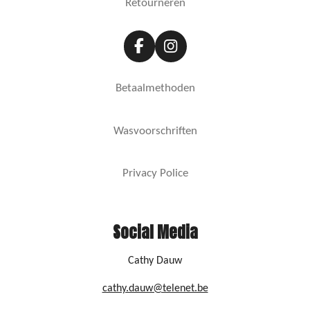
Retourneren
F
I
a
n
c
s
Betaalmethoden
e
t
b
a
o
g
Wasvoorschriften
o
r
k
a
m
Privacy Police
Social Media
Cathy Dauw
cathy.dauw@telenet.be