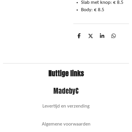
Slab met knop: € 8.5
Body: € 8.5
D
D
S
D
e
e
h
e
l
e
a
l
e
l
r
e
n
e
n
Nuttige links
MadebyC
Levertijd en verzending
Algemene voorwaarden