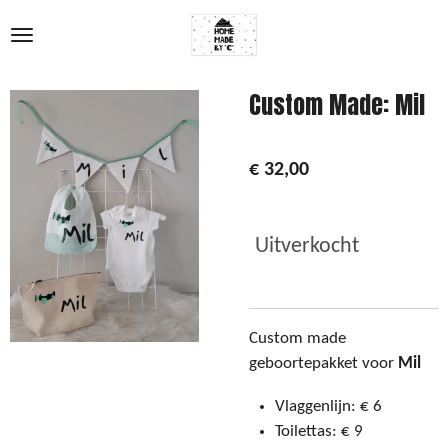
Ga
direct
naar
de
Custom Made: Mil
hoofdinhoud
€ 32,00
Uitverkocht
Custom made
geboortepakket voor
Mil
Vlaggenlijn: € 6
Toilettas: € 9