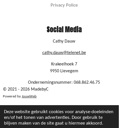
m
Privacy Police
Social Media
Cathy Dauw
cathy.dauw@telenet.be
Krakeelhoek 7
9950 Lievegem
Ondernemingsnummer: 068.862.46.75
© 2021 - 2026 MadebyC
Powered by
JouwWeb
Deze website gebruikt cookies voor analyse-doeleinden
en/of het tonen van advertenties. Door gebruik te
blijven maken van de site gaat u hiermee akkoord.