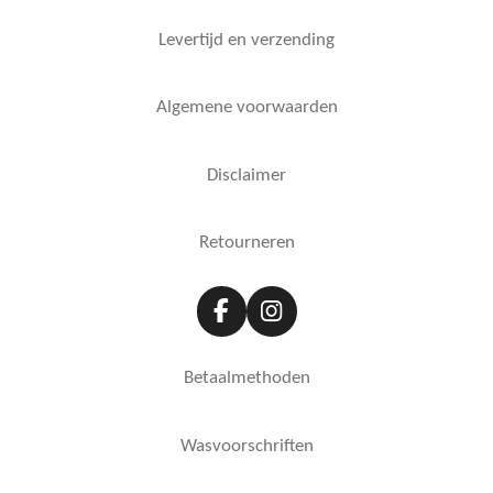
Levertijd en verzending
Algemene voorwaarden
Disclaimer
Retourneren
F
I
a
n
c
s
Betaalmethoden
e
t
b
a
o
g
Wasvoorschriften
o
r
k
a