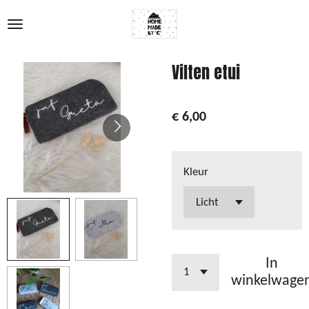
Ga
direct
naar
de
Vilten etui
hoofdinhoud
€ 6,00
Kleur
In
winkelwage