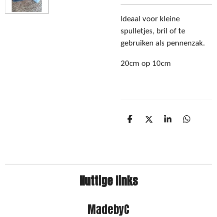
Ideaal voor kleine
spulletjes, bril of te
gebruiken als pennenzak.
20cm op 10cm
D
D
S
D
e
e
h
e
l
e
a
l
e
l
r
e
n
e
n
Nuttige links
MadebyC